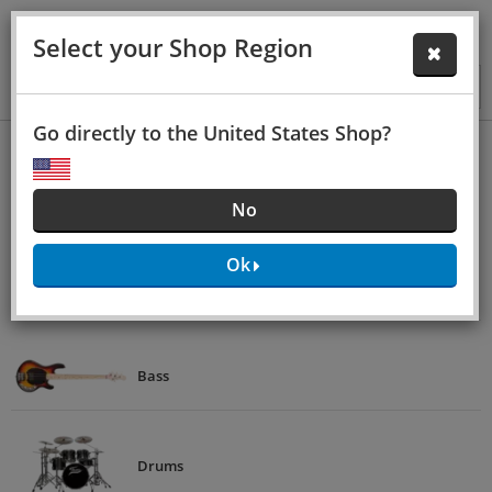
Select your Shop Region
GO
Go directly to the United States Shop?
Startseite
/
Topseller
Topseller
No
Ok
Gitarre
Bass
Drums