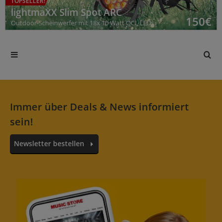
TOPSELLER!
lightmaXX Slim Spot ARC
150
€
Outdoor-Scheinwerfer mit 18x 10 Watt QCL LEDs
Immer über Deals & News informiert
sein!
Newsletter bestellen