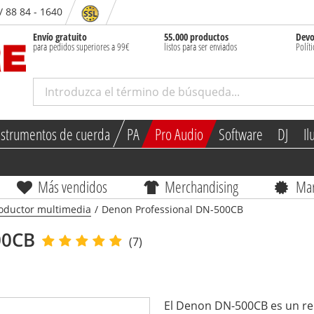
/ 88 84 - 1640
Envío gratuito
55.000 productos
Devo
para pedidos superiores a 99€
listos para ser enviados
Polít
nstrumentos de cuerda
PA
Pro Audio
Software
DJ
Il
Más vendidos
Merchandising
Ma
oductor multimedia
/
Denon Professional DN-500CB
00CB
(7)
El Denon DN-500CB es un r