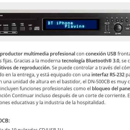
productor multimedia profesional
con
conexión USB
fronta
 fijas. Gracias a la moderna
tecnología Bluetooth® 3.0
, se
itivos de reproducción
. Se puede controlar a través del có
ido en la entrega, y está equipado con una
interfaz RS-232
pa
 una unidad de altura en el bastidor, el DN-500CB es muy
incluyen funciones profesionales como el
bloqueo del panel
nción Continuar incluso después de un corte de corriente. E
ones educativas y la industria de la hospitalidad.
0CB:
ia de 19 pulgadas CD/USB 1U