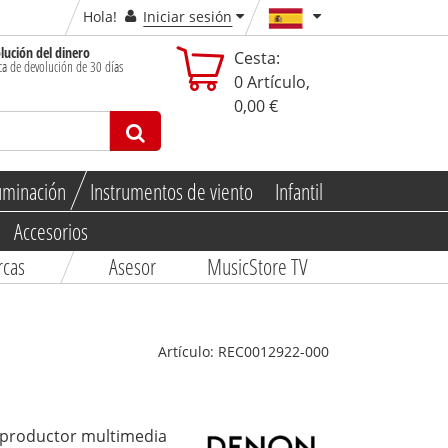
Hola!
Iniciar sesión
lución del dinero
Cesta:
ica de devolución de 30 días
0
Artículo,
0,00 €
uminación
Instrumentos de viento
Infantil
Accesorios
rcas
Asesor
MusicStore TV
Artículo:
REC0012922-000
eproductor multimedia