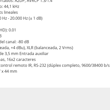
ortados: A2DP, AVRCP 1.3/1.4
: 44,1 kHz
ts lineales
 Hz - 20.000 Hz (± 1 dB)
HD): 0.01
B
el canal: -80 dB
ceada, +4 dBu), XLR (balanceada, 2 Vrms)
 de 3,5 mm Entrada auxiliar
eas, 16x2 caracteres
 control remoto IR, RS-232 (dúplex completo, 9600/38400 b/s
7 x 44 mm