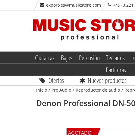
export-es@musicstore.com
+49 (0)221 
Guitarras
Bajos
Percusión
Teclados
I
Partituras
Ofertas
Nuevos productos
Inicio
/
Pro Audio
/
Reproductor de audio
/
Repr
Denon Professional
DN-5
AGOTADO!