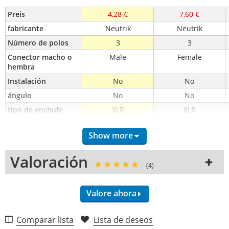
Preis
4,28 €
7,60 €
fabricante
Neutrik
Neutrik
Número de polos
3
3
Conector macho o 
Male
Female
hembra
Instalación
No
No
ángulo
No
No
tipo de enchufe
XLR
XLR
Show more
Valoración
(4)
Valore ahora
Comparar lista
Lista de deseos
Calidad (5,0)