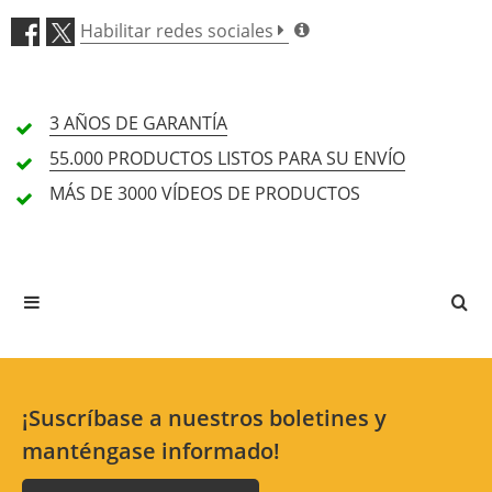
Habilitar redes sociales
Precio/Rendimiento (5,0)
4 Reseña
3 AÑOS
DE GARANTÍA
5 Estrellas
4 Clientes
55.000 PRODUCTOS
LISTOS PARA SU ENVÍO
4 Estrellas
0 Clientes
MÁS DE 3000
VÍDEOS DE PRODUCTOS
3 Estrellas
0 Clientes
2 Estrellas
0 Clientes
1 Estrellas
0 Clientes
Todos los idiomas
¡Suscríbase a nuestros boletines y
manténgase informado!
No hay comentarios disponibles para el idioma
seleccionado