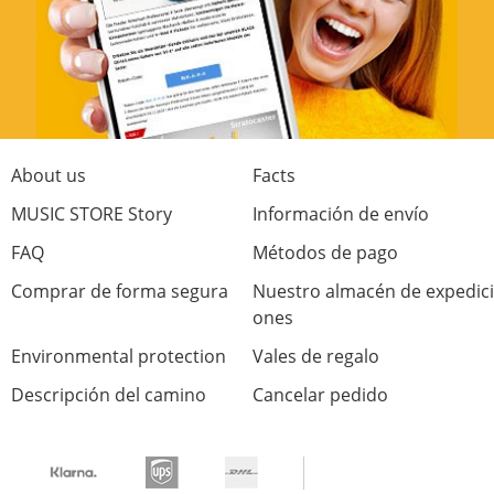
woofer in your studio.
Equipos
Artesanía
Operación
About us
Facts
Precio/Rendimiento
MUSIC STORE Story
Información de envío
4 de 5 encontró esta reseña útil
FAQ
Métodos de pago
¿Fue útil esta reseña?
Comprar de forma segura
Nuestro almacén de expedici
ones
Environmental protection
Vales de regalo
Descripción del camino
Cancelar pedido
Valore ahora