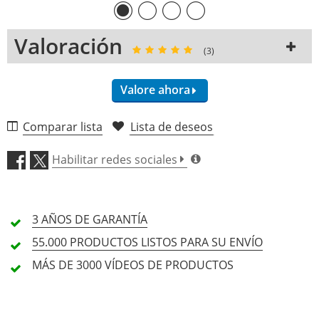
Valoración
(3)
Valore ahora
Comparar lista
Lista de deseos
Equipos (5,0)
Habilitar redes sociales
Artesanía (5,0)
3 AÑOS
DE GARANTÍA
Operación (5,0)
55.000 PRODUCTOS
LISTOS PARA SU ENVÍO
Precio/Rendimiento (5,0)
MÁS DE 3000
VÍDEOS DE PRODUCTOS
3 Reseña
5 Estrellas
3 Clientes