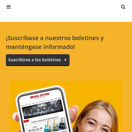
4 Estrellas
0 Clientes
3 Estrellas
0 Clientes
2 Estrellas
0 Clientes
¡Suscríbase a nuestros boletines y
1 Estrellas
0 Clientes
manténgase informado!
Suscribirse a los boletines
Todos los idiomas
Really interesting device
Revisión de:
OV
en
16.9.19
It's pretty cool to have another dimension of
the studio and actually feel the music. Highly
recommended for electronic music
producers, especially if you can't place a sub-