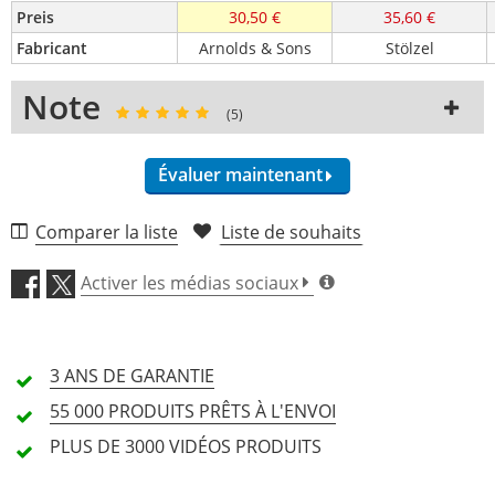
Preis
30,50 €
35,60 €
Fabricant
Arnolds & Sons
Stölzel
Note
(5)
Évaluer maintenant
Comparer la liste
Liste de souhaits
Maniement (4,8)
Activer les médias sociaux
Caractéristiques (4,6)
3 ANS DE
GARANTIE
Artisanat (4,6)
55 000 PRODUITS
PRÊTS À L'ENVOI
Prix/Performances (4,6)
PLUS DE 3000
VIDÉOS PRODUITS
5 Avis