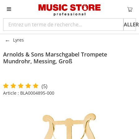
ALLER
Lyres
Arnolds & Sons
Marschgabel Trompete
Mundrohr, Messing, Groß
(5)
Article :
BLA0004895-000