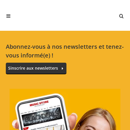
5 Étoiles
4 Clients
4 Étoiles
1 Clients
3 Étoiles
0 Clients
2 Étoiles
0 Clients
Abonnez-vous à nos newsletters et tenez-
1 Étoiles
0 Clients
vous informé(e) !
Sinscrire aux newsletters
Toutes les langues
No reviews for the selected language available.
Évaluer maintenant