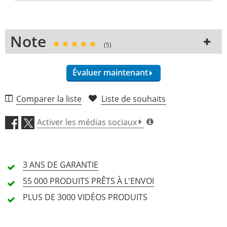
Note
(5)
Évaluer maintenant
5 Avis
Comparer la liste
Liste de souhaits
5 Étoiles
5 Clients
Activer les médias sociaux
4 Étoiles
0 Clients
3 Étoiles
0 Clients
3 ANS DE
GARANTIE
2 Étoiles
0 Clients
55 000 PRODUITS
PRÊTS À L'ENVOI
1 Étoiles
0 Clients
PLUS DE 3000
VIDÉOS PRODUITS