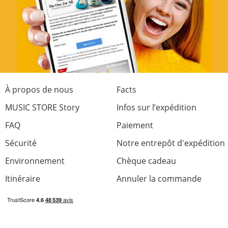
Mi
Avis de :
Mi
à
17.1.18
Bon câble pas trop cher et très bien fini
À propos de nous
Facts
(garde sa forme).
MUSIC STORE Story
Infos sur l’expédition
FAQ
Paiement
0 de 0 ai trouvé cet avis utile
Sécurité
Cet avis était-il utile ?
Notre entrepôt d'expédition
Environnement
Chèque cadeau
Itinéraire
Annuler la commande
Évaluer maintenant