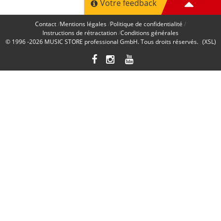
Votre feedback
Contact
Mentions légales
Politique de confidentialité
Instructions de rétractation
Conditions générales
© 1996 -2026
MUSIC STORE professional GmbH
. Tous droits réservés.
(XSL)