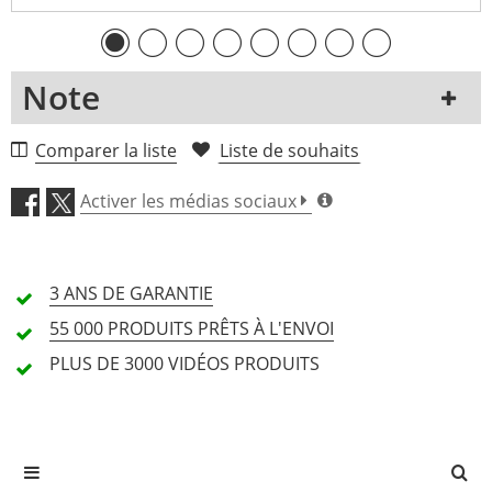
Note
1 Avis
Comparer la liste
Liste de souhaits
5 Étoiles
0 Clients
Activer les médias sociaux
4 Étoiles
0 Clients
3 Étoiles
0 Clients
3 ANS DE
GARANTIE
2 Étoiles
0 Clients
55 000 PRODUITS
PRÊTS À L'ENVOI
1 Étoiles
0 Clients
PLUS DE 3000
VIDÉOS PRODUITS
Toutes les langues