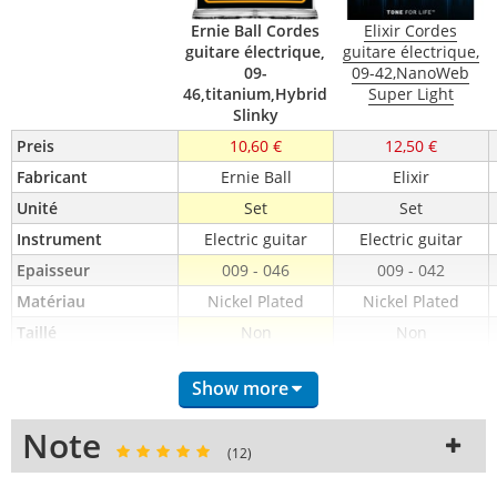
Ernie Ball Cordes
Elixir Cordes
guitare électrique,
guitare électrique,
09-
09-42,NanoWeb
46,titanium,Hybrid
Super Light
Slinky
Preis
10,60 €
12,50 €
Fabricant
Ernie Ball
Elixir
Unité
Set
Set
Instrument
Electric guitar
Electric guitar
Epaisseur
009 - 046
009 - 042
Matériau
Nickel Plated
Nickel Plated
Taillé
Non
Non
Enduit
Oui
Oui
Show more
Extrémités à boule
Non
Non
7 cordes
Non
Non
Note
(12)
8 cordes
Non
Non
12 cordes
Non
Non