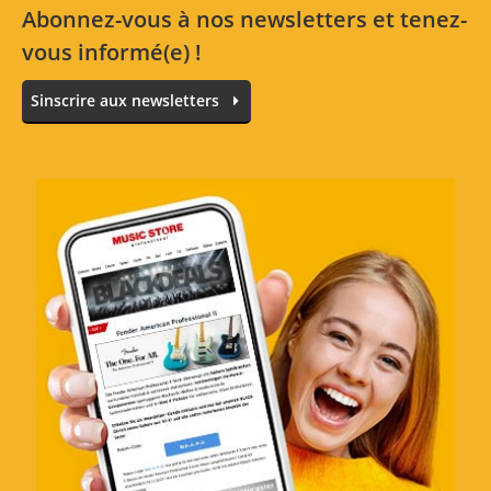
Abonnez-vous à nos newsletters et tenez-
1 Étoiles
0 Clients
vous informé(e) !
Sinscrire aux newsletters
Toutes les langues
The perfect set for me
Avis de :
Fabien Marathée
à
31.3.16
Years and years trying every string set, now I
just wish this one will exist forever. Long
lasting, cannot feel the coating as opposed
to any other coated set, even from the same
brand. Hybrid set 9 - 46 goes everywhere
stratocaster, telecaster, musicman, Gibson...
Never broke a string and the sound is Ernie
ball, my favourite. Need the 9 for the +one