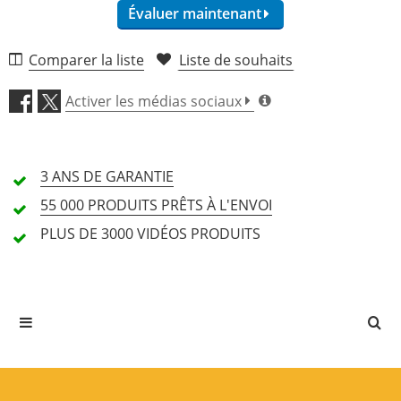
Évaluer maintenant
Corde de sol 
Non
Non
enroulée
Comparer la liste
Liste de souhaits
Qualité de fabrication (4,8)
Activer les médias sociaux
Son (4,8)
3 ANS DE
GARANTIE
Caractéristiques (4,8)
55 000 PRODUITS
PRÊTS À L'ENVOI
Prix/Performances (4,5)
PLUS DE 3000
VIDÉOS PRODUITS
12 Avis
5 Étoiles
9 Clients
4 Étoiles
3 Clients
3 Étoiles
0 Clients
2 Étoiles
0 Clients