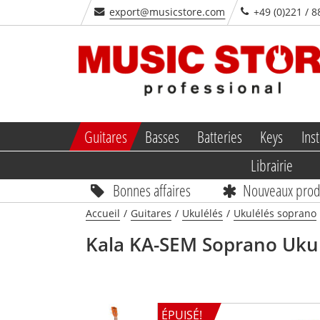
export@musicstore.com
+49 (0)221 / 8
Guitares
Basses
Batteries
Keys
Inst
Librairie
Bonnes affaires
Nouveaux prod
Accueil
/
Guitares
/
Ukulélés
/
Ukulélés soprano
Kala
KA-SEM Soprano Ukul
ÉPUISÉ!