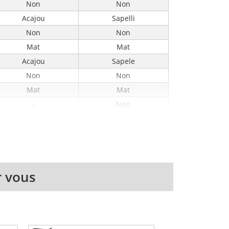
Non
Non
Acajou
Sapelli
Non
Non
Mat
Mat
Acajou
Sapele
Non
Non
Mat
Mat
-
Non
Mahogany
Mahogany
Walnut
Walnut
Dot
Dot
12
15
 vous
35
36
346
350
Walnut
Walnut
-
Die-Cast