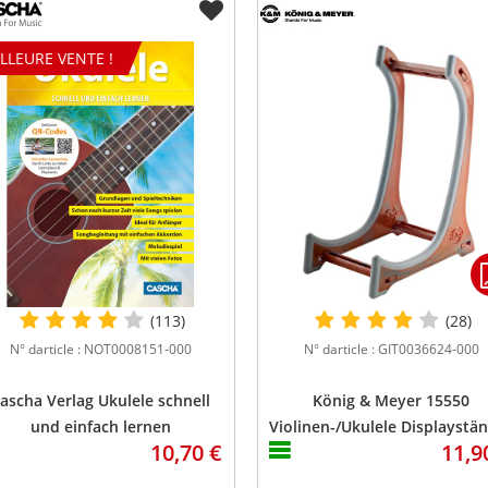
e
Black
Chrome
4
4
LLEURE VENTE !
MagusUke
-
Oui
Non
 A
G, C, E, A
G, C, E, A
Double Ring
-
r
Natural
Natural
Mat
Mat
Oui
Oui
Non
Non
NuBone
-
Graph Tech NuBone
(113)
(28)
NuBone,
-
Graph Tech NuBone,
N° darticle : NOT0008151-000
N° darticle : GIT0036624-000
ted
compensated
ascha Verlag Ukulele schnell
König & Meyer 15550
und einfach lernen
Violinen-/Ukulele Displaystä
10,70 €
11,9