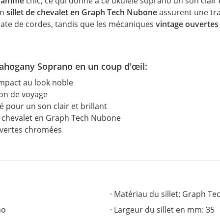
flammé
chic, ce qui donne à ce ukulélé soprano un son clair e
un
sillet de
chevalet en Graph Tech Nubone
assurent une tra
late de cordes, tandis que les mécaniques
vintage ouverte
ahogany Soprano en un coup d'œil:
mpact au look noble
on de voyage
pour un son clair et brillant
t de chevalet en Graph Tech Nubone
uvertes chromées
Matériau du sillet: Graph T
no
Largeur du sillet en mm: 35