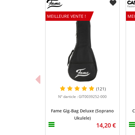
Accastillage
Chrom
Nombre de cordes
4
MEILLEURE VENTE !
MEI
Système de micro
-
Accordeur
Non
Accordage d'origine
G, C, E,
Rosace
-
Désignation de couleur
Ambe
Finition
Mat
Housse incluse
Non
Coffre inclus
Non
Matériau du sillet
Graph Tech 
(121)
Sillet de chevalet
Graph Tech 
N° darticle : GIT0039252-000
compensa
Fame Gig-Bag Deluxe (Soprano
C
Ukulele)
14,20 €