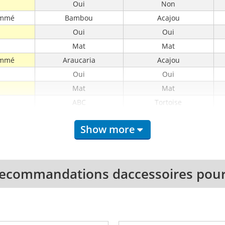
Oui
Non
ammé
Bambou
Acajou
Oui
Oui
Mat
Mat
ammé
Araucaria
Acajou
Oui
Oui
Mat
Mat
ABC
Tortoise
ny
Bamboo
Mahogany
Show more
t
Bamboo
Walnut
Dot
-
18
17
ecommandations daccessoires pour
37
35
440
350
t
Bamboo
Walnut
ar
Graphtech Ratio
Open Gear