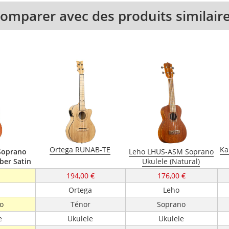
omparer avec des produits similair
Ortega RUNAB-TE
Ka
Soprano
Leho LHUS-ASM Soprano
ber Satin
Ukulele (Natural)
194,00 €
176,00 €
Ortega
Leho
o
Ténor
Soprano
e
Ukulele
Ukulele