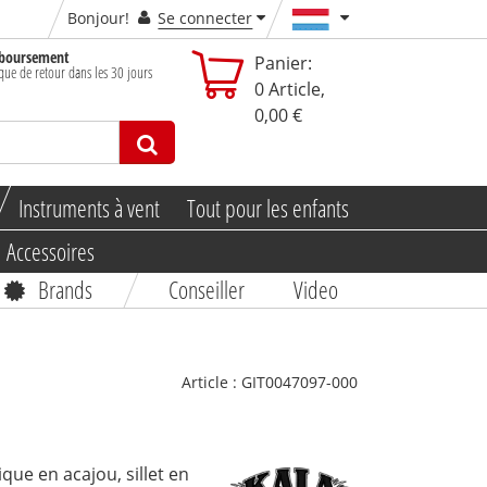
Bonjour!
Se connecter
boursement
Panier:
ique de retour dans les 30 jours
0
Article,
0,00 €
Instruments à vent
Tout pour les enfants
Accessoires
Brands
Conseiller
Video
Article :
GIT0047097-000
que en acajou, sillet en