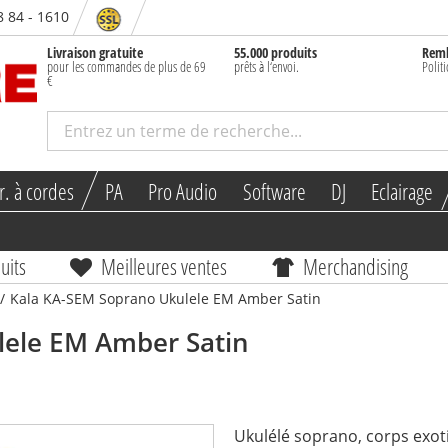
8 84 - 1610
Livraison gratuite
55.000 produits
Rem
pour les commandes de plus de 69
prêts à l‘envoi.
Polit
€
r. à cordes
PA
Pro Audio
Software
DJ
Eclairage
uits
Meilleures ventes
Merchandising
/
Kala KA-SEM Soprano Ukulele EM Amber Satin
ele EM Amber Satin
Ukulélé soprano, corps exoti