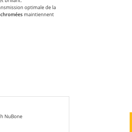
t brillant.
nsmission optimale de la
s chromées
maintiennent
ech NuBone