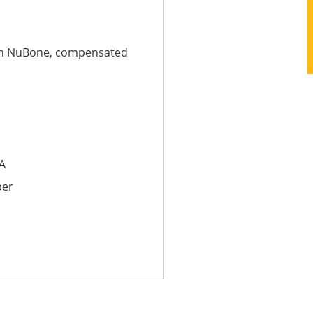
ech NuBone, compensated
 A
ber