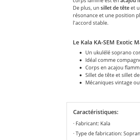
corps laminé est en
acajou 
De plus, un
sillet de tête
et 
résonance et une position p
l'accord stable.
Le Kala KA-SEM Exotic M
Un ukulélé soprano co
Idéal comme compagn
Corps en acajou flammé 
Sillet de tête et sille
Mécaniques vintage o
Caractéristiques:
Fabricant: Kala
Type de fabrication: Sopra