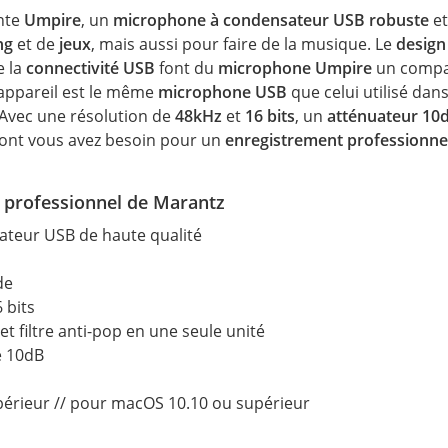
nte
Umpire
, un
microphone à condensateur USB robuste
et
ng
et de
jeux
, mais aussi pour faire de la musique. Le
design
e la
connectivité USB
font du
microphone Umpire
un compa
'appareil est le même
microphone USB
que celui utilisé dan
 Avec une résolution de
48kHz
et
16 bits
, un
atténuateur 10
dont vous avez besoin pour un
enregistrement professionne
e professionnel de Marantz
teur USB de haute qualité
de
 bits
et filtre anti-pop en une seule unité
e 10dB
érieur // pour macOS 10.10 ou supérieur