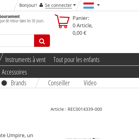
Bonjour!
Se connecter
boursement
Panier:
ique de retour dans les 30 jours
0
Article,
0,00 €
Instruments à vent
Tout pour les enfants
Accessoires
Brands
Conseiller
Video
Article :
REC0014339-000
nte Umpire, un