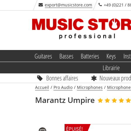
export@musicstore.com
+49 (0)221 / 8
Guitares
Basses
Batteries
Keys
Inst
Librairie
Bonnes affaires
Nouveaux prod
Accueil
/
Pro Audio
/
Microphones
/
Microphone
Marantz
Umpire
ÉPUISÉ!