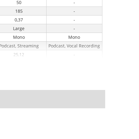
50
-
185
-
0,37
-
Large
-
Mono
Mono
Podcast, Streaming
Podcast, Vocal Recording
25,12
-
USB
USB