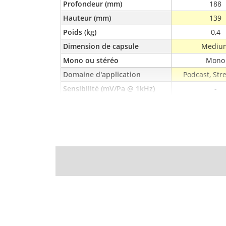
Profondeur (mm)
188
Hauteur (mm)
139
Poids (kg)
0,4
Dimension de capsule
Mediu
Mono ou stéréo
Mono
Domaine d'application
Podcast, St
Sensibilité (mV/Pa @ 1kHz)
-
Alimentation électrique
USB