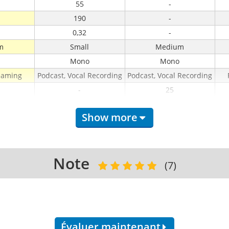
55
-
190
-
0,32
-
m
Small
Medium
Mono
Mono
reaming
Podcast, Vocal Recording
Podcast, Vocal Recording
-
25
-
USB
Show more
Note
(7)
Évaluer maintenant