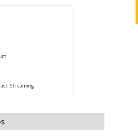
ium
ast, Streaming
es