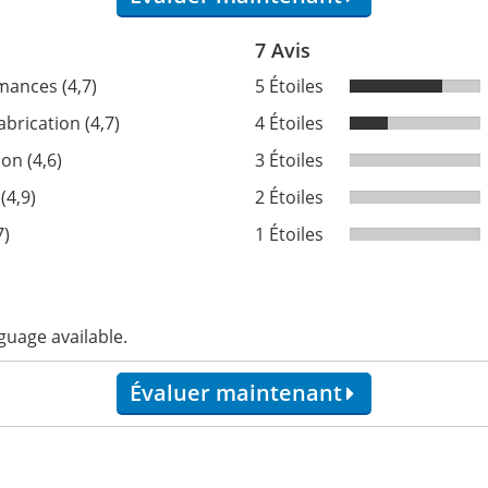
7 Avis
mances (4,7)
5 Étoiles
abrication (4,7)
4 Étoiles
on (4,6)
3 Étoiles
(4,9)
2 Étoiles
7)
1 Étoiles
guage available.
Évaluer maintenant