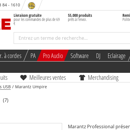
8 84 - 1610
Livraison gratuite
55.000 produits
Rem
pour les commandes de plus de 69
prêts à l‘envoi.
Polit
€
r. à cordes
PA
Pro Audio
Software
DJ
Eclairage
uits
Meilleures ventes
Merchandising
s USB
/
Marantz Umpire
(7)
Marantz Professional prése