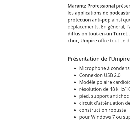
Marantz Professional
prése
les
applications de
podcasti
protection anti-pop
ainsi qu
déplacements. En général, l
diffusion tout-en-un Turret
.
choc
,
Umpire
offre tout ce 
Présentation de l'Umpir
Microphone à condensa
Connexion USB 2.0
Modèle polaire cardioï
résolution de 48 kHz/16
pied, support antichoc 
circuit d'atténuation d
construction robuste
pour Windows 7 ou sup