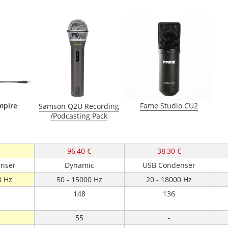
mpire
Fame Studio CU2
Samson Q2U Recording
/Podcasting Pack
96,40 €
38,30 €
nser
Dynamic
USB Condenser
0 Hz
50 - 15000 Hz
20 - 18000 Hz
148
136
55
-