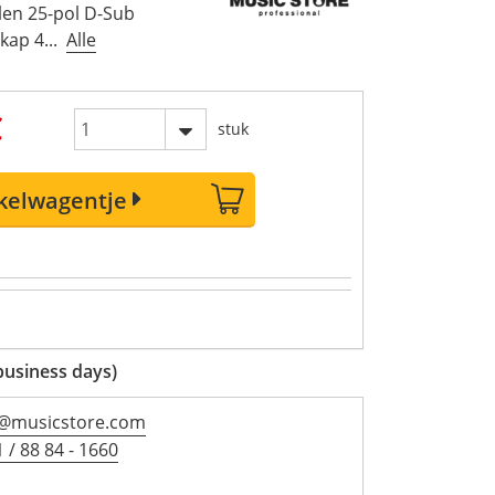
en 25-pol D-Sub
kap 4...
Alle
€
stuk
nkelwagentje
business days)
l@musicstore.com
 / 88 84 - 1660