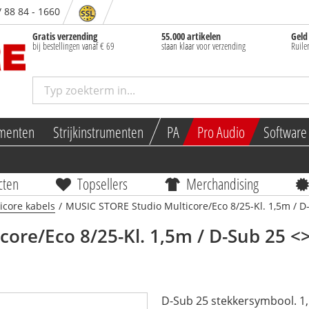
/ 88 84 - 1660
Gratis verzending
55.000 artikelen
Geld
bij bestellingen vanaf € 69
staan klaar voor verzending
Ruile
umenten
Strijk­in­strumenten
PA
Pro Audio
Software
cten
Topsellers
Merchandising
icore kabels
/
MUSIC STORE Studio Multicore/Eco 8/25-Kl. 1,5m / D
core/Eco 8/25-Kl. 1,5m / D-Sub 25 <
D-Sub 25 stekkersymbool. 1,