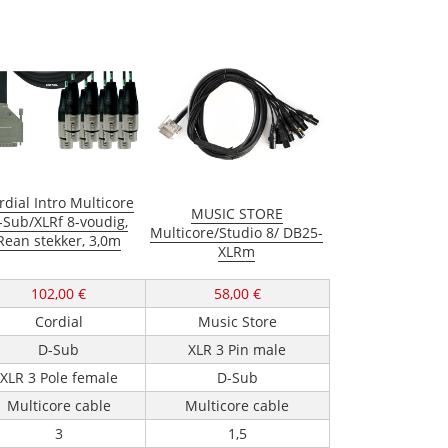
rdial Intro Multicore
MUSIC STORE
-Sub/XLRf 8-voudig,
Multicore/Studio 8/ DB25-
Rean stekker, 3,0m
XLRm
102,00 €
58,00 €
Cordial
Music Store
D-Sub
XLR 3 Pin male
XLR 3 Pole female
D-Sub
Multicore cable
Multicore cable
3
1,5