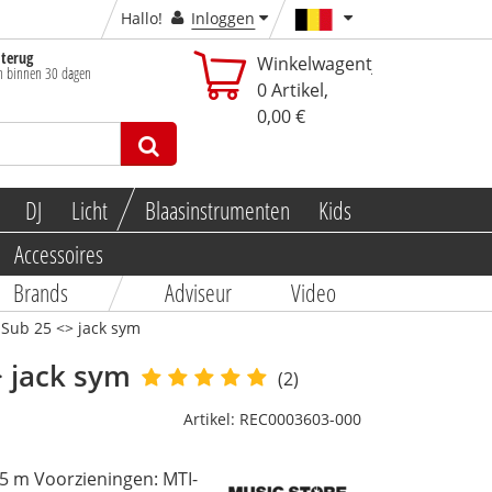
Hallo!
Inloggen
 terug
Winkelwagentje:
n binnen 30 dagen
0
Artikel,
0,00 €
DJ
Licht
Blaasinstrumenten
Kids
Accessoires
Brands
Adviseur
Video
-Sub 25 <> jack sym
> jack sym
(2)
Artikel:
REC0003603-000
5 m Voorzieningen: MTI-