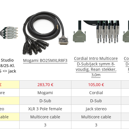
Cordial Intro Multicore
Co
 Studio
Mogami BO25MXLR8F3
D-Sub/jack symm 8-
D
8/25-Kl.
voudig, Rean stekker,
5 <> jack
3,0m
€
283,70 €
105,00 €
ore
Mogami
Cordial
D-Sub
D-Sub
reo
XLR 3 Pole female
Jack stereo
cable
Multicore cable
Multicore cable
3
3