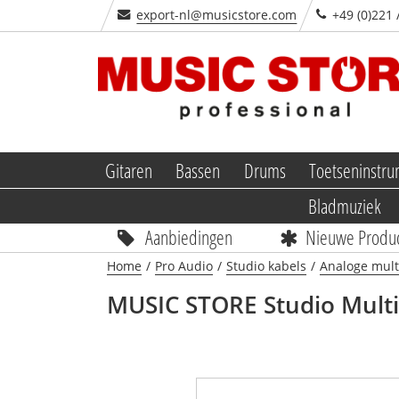
export-nl@musicstore.com
+49 (0)221 
Gitaren
Bassen
Drums
Toetseninstr
Bladmuziek
Aanbiedingen
Nieuwe Produ
Home
/
Pro Audio
/
Studio kabels
/
Analoge mult
MUSIC STORE
Studio Multi