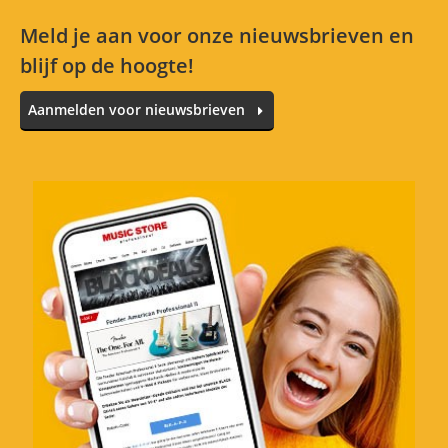
4 Sterren
1 Klanten
Meld je aan voor onze nieuwsbrieven en
3 Sterren
0 Klanten
blijf op de hoogte!
2 Sterren
0 Klanten
Aanmelden voor nieuwsbrieven
1 Sterren
0 Klanten
Alle talen
No reviews for the selected language available.
Nu beoordelen