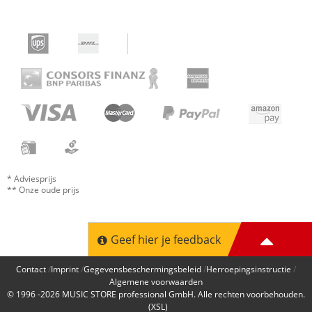
* Adviesprijs
** Onze oude prijs
Geef hier je feedback
Contact
Imprint
Gegevensbeschermingsbeleid
Herroepingsinstructie
Algemene voorwaarden
© 1996 -2026
MUSIC STORE professional GmbH
. Alle rechten voorbehouden.
(XSL)