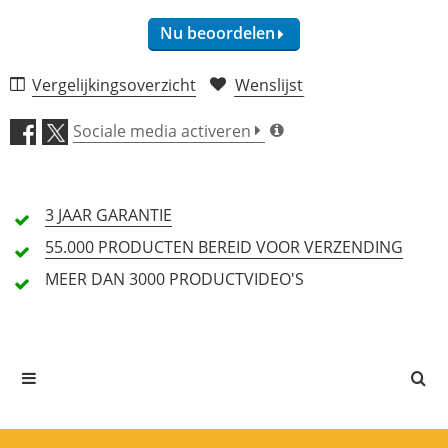
Nu beoordelen
Vergelijkingsoverzicht
Wenslijst
Geluid (4,9)
Sociale media activeren
Afwerking (4,9)
3 JAAR
GARANTIE
Prijs-kwaliteitsverhouding
(4,9)
55.000 PRODUCTEN
BEREID VOOR VERZENDING
MEER DAN 3000
PRODUCTVIDEO'S
Eigenschappen (4,5)
Handling (4,7)
10 Beoordeling
5 Sterren
9 Klanten