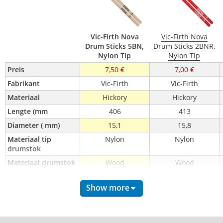
Vic-Firth Nova
Vic-Firth Nova
Drum Sticks 5BN,
Drum Sticks 2BNR,
Nylon Tip
Nylon Tip
Preis
7,50 €
7,00 €
Fabrikant
Vic-Firth
Vic-Firth
Materiaal
Hickory
Hickory
Lengte (mm
406
413
Diameter ( mm)
15,1
15,8
Materiaal tip 
Nylon
Nylon
drumstok
Materiaal drumstok
Wood
Wood
Maat
5B
2B
Show more