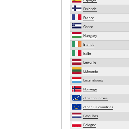
Finlande
France
Grèce
Hungary
Irlande
Italie
Lettonie
Lithuania
Luxembourg
Norvège
other countries
other EU countries
Pays-Bas
Pologne