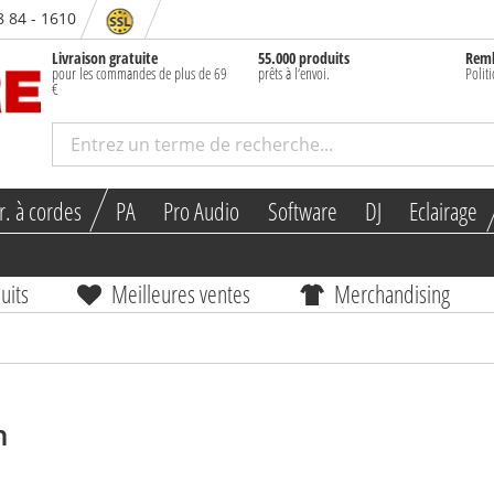
8 84 - 1610
Livraison gratuite
55.000 produits
Rem
pour les commandes de plus de 69
prêts à l‘envoi.
Polit
€
r. à cordes
PA
Pro Audio
Software
DJ
Eclairage
uits
Meilleures ventes
Merchandising
n