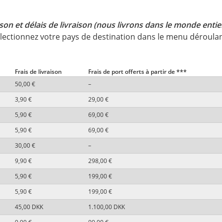
ison et délais de livraison (nous livrons dans le monde entie
électionnez votre pays de destination dans le menu déroulan
Frais de livraison
Frais de port offerts à partir de ***
50,00 €
–
3,90 €
29,00 €
5,90 €
69,00 €
5,90 €
69,00 €
30,00 €
–
9,90 €
298,00 €
5,90 €
199,00 €
5,90 €
199,00 €
45,00 DKK
1.100,00 DKK