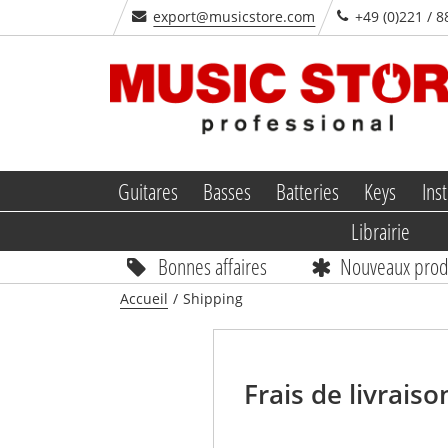
export@musicstore.com
+49 (0)221 / 8
Guitares
Basses
Batteries
Keys
Inst
Librairie
Bonnes affaires
Nouveaux prod
Accueil
/
Shipping
Frais de livraiso