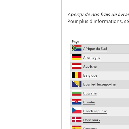
Aperçu de nos frais de livra
Pour plus d'informations, s
Pays
Afrique du Sud
Allemagne
Autriche
Belgique
Bosnie-Herzégovine
Bulgarie
Croatie
Czech republic
Danemark
Espagne