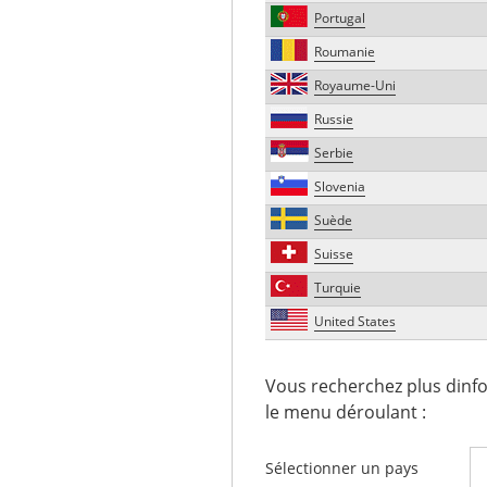
Portugal
Roumanie
Royaume-Uni
Russie
Serbie
Slovenia
Suède
Suisse
Turquie
United States
Vous recherchez plus dinfo
le menu déroulant :
Sélectionner un pays