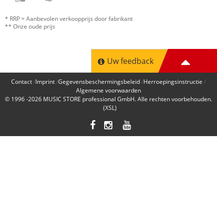
* RRP = Aanbevolen verkoopprijs door fabrikant
** Onze oude prijs
Uw feedback
Contact
Imprint
Gegevensbeschermingsbeleid
Herroepingsinstructie
Algemene voorwaarden
© 1996 -2026
MUSIC STORE professional GmbH
. Alle rechten voorbehouden.
(XSL)